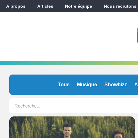
À propos
Articles
Notre équipe
Nous recrutons
Tous
Musique
Showbizz
A