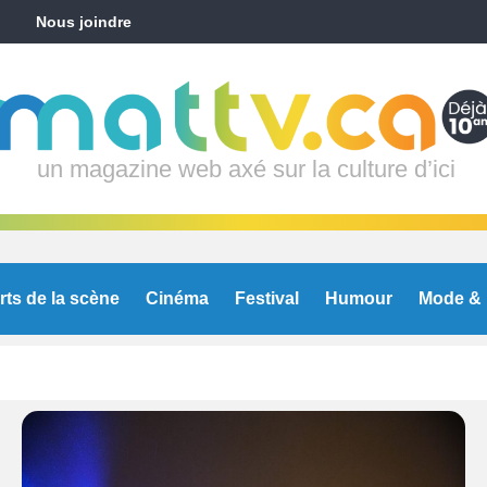
Nous joindre
un magazine web axé sur la culture d’ici
rts de la scène
Cinéma
Festival
Humour
Mode & 