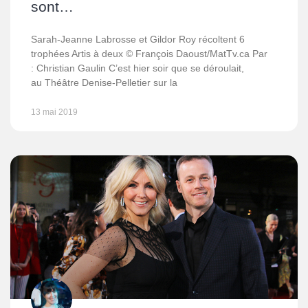
sont…
Sarah-Jeanne Labrosse et Gildor Roy récoltent 6
trophées Artis à deux © François Daoust/MatTv.ca Par
: Christian Gaulin C’est hier soir que se déroulait,
au Théâtre Denise-Pelletier sur la
13 mai 2019