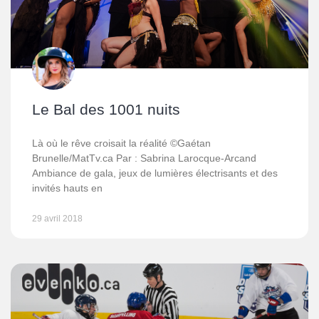
Le Bal des 1001 nuits
Là où le rêve croisait la réalité ©Gaétan
Brunelle/MatTv.ca Par : Sabrina Larocque-Arcand
Ambiance de gala, jeux de lumières électrisants et des
invités hauts en
29 avril 2018