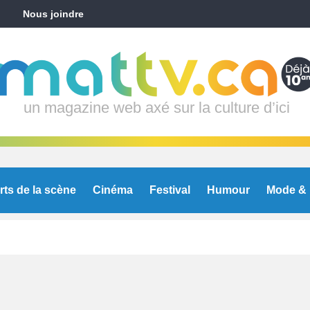
Nous joindre
un magazine web axé sur la culture d’ici
rts de la scène
Cinéma
Festival
Humour
Mode & 