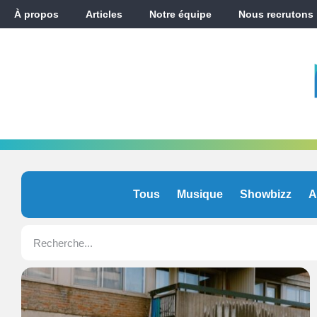
À propos
Articles
Notre équipe
Nous recrutons
Tous
Musique
Showbizz
A