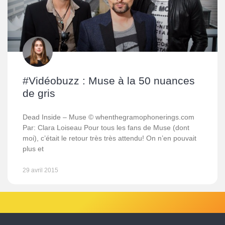
#Vidéobuzz : Muse à la 50 nuances
de gris
Dead Inside – Muse © whenthegramophonerings.com
Par: Clara Loiseau Pour tous les fans de Muse (dont
moi), c’était le retour très très attendu! On n’en pouvait
plus et
29 avril 2015