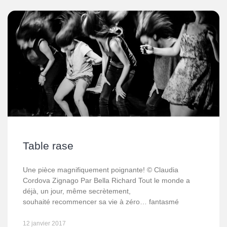
Table rase
Une pièce magnifiquement poignante! © Claudia
Cordova Zignago Par Bella Richard Tout le monde a
déjà, un jour, même secrètement,
souhaité recommencer sa vie à zéro… fantasmé
12 janvier 2017