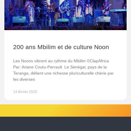
200 ans Mbilim et de culture Noon
Les Noons vibrent au rythme du Mbilim ©ClapAfrica
Par: Ariane Coutu-Perrault Le Sénégal, pays de la
Teranga, détient une richesse pluriculturelle chérie par
les diverses
14 février 2020