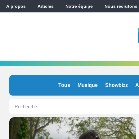
À propos
Articles
Notre équipe
Nous recrutons
Tous
Musique
Showbizz
A