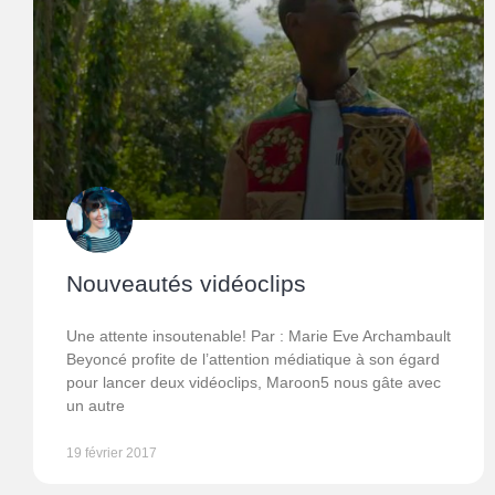
Nouveautés vidéoclips
Une attente insoutenable! Par : Marie Eve Archambault
Beyoncé profite de l’attention médiatique à son égard
pour lancer deux vidéoclips, Maroon5 nous gâte avec
un autre
19 février 2017