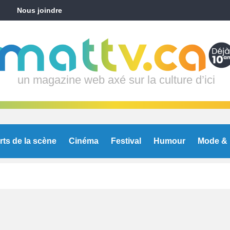
Nous joindre
un magazine web axé sur la culture d’ici
rts de la scène
Cinéma
Festival
Humour
Mode & 