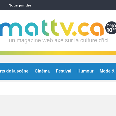
Nous joindre
un magazine web axé sur la culture d’ici
rts de la scène
Cinéma
Festival
Humour
Mode & 