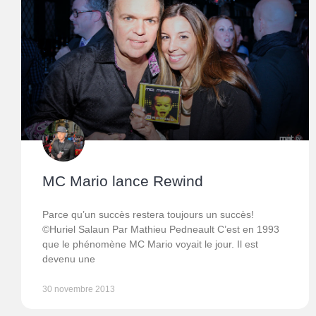
MC Mario lance Rewind
Parce qu’un succès restera toujours un succès!
©Huriel Salaun Par Mathieu Pedneault C’est en 1993
que le phénomène MC Mario voyait le jour. Il est
devenu une
30 novembre 2013