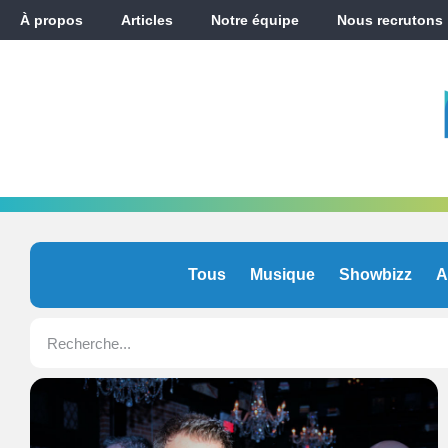
À propos
Articles
Notre équipe
Nous recrutons
Tous
Musique
Showbizz
A