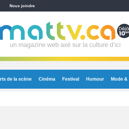
Nous joindre
un magazine web axé sur la culture d’ici
rts de la scène
Cinéma
Festival
Humour
Mode & 