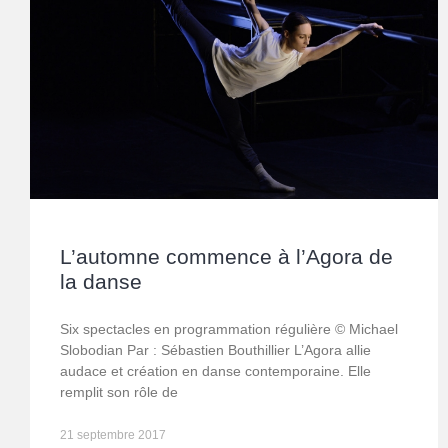
L’automne commence à l’Agora de
la danse
Six spectacles en programmation régulière © Michael
Slobodian Par : Sébastien Bouthillier L’Agora allie
audace et création en danse contemporaine. Elle
remplit son rôle de
21 septembre 2017