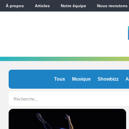
À propos
Articles
Notre équipe
Nous recrutons
Tous
Musique
Showbizz
A