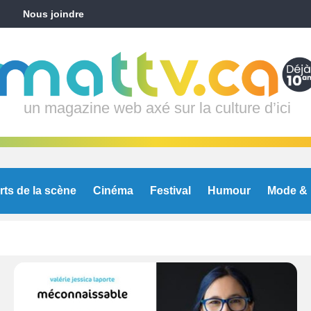
Nous joindre
un magazine web axé sur la culture d’ici
rts de la scène
Cinéma
Festival
Humour
Mode & 