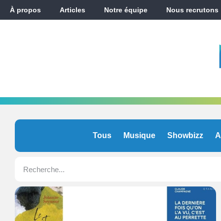
À propos
Articles
Notre équipe
Nous recrutons
Tous
Musique
Showbizz
A