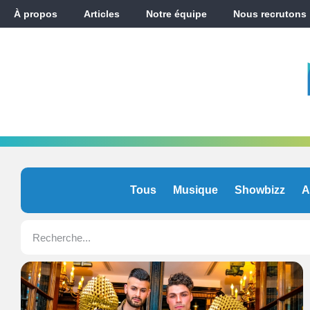
À propos
Articles
Notre équipe
Nous recrutons
Tous
Musique
Showbizz
A