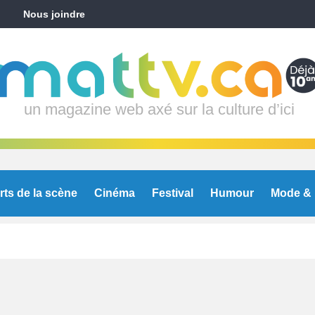
Nous joindre
un magazine web axé sur la culture d’ici
rts de la scène
Cinéma
Festival
Humour
Mode & 