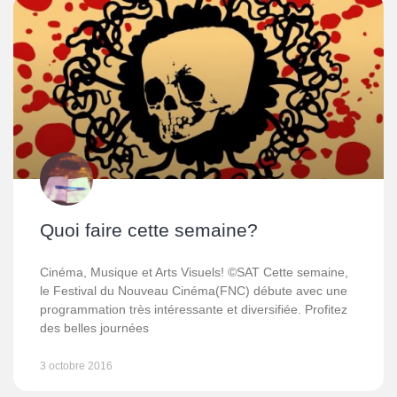
Quoi faire cette semaine?
Cinéma, Musique et Arts Visuels! ©SAT Cette semaine,
le Festival du Nouveau Cinéma(FNC) débute avec une
programmation très intéressante et diversifiée. Profitez
des belles journées
3 octobre 2016