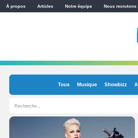
À propos
Articles
Notre équipe
Nous recrutons
Tous
Musique
Showbizz
A