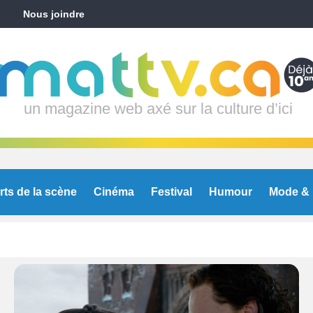
Nous joindre
un magazine web axé sur la culture d’ici
rts de la scène
Cinéma
Festival
Humour
Mode & 