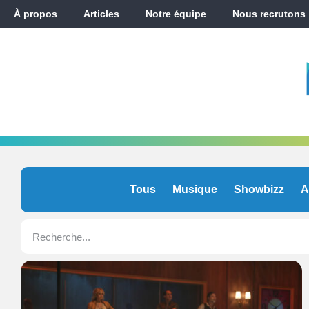
À propos
Articles
Notre équipe
Nous recrutons
Tous
Musique
Showbizz
A