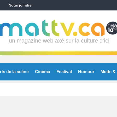
Nous joindre
un magazine web axé sur la culture d’ici
rts de la scène
Cinéma
Festival
Humour
Mode & 