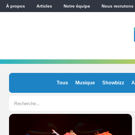
À propos
Articles
Notre équipe
Nous recrutons
Tous
Musique
Showbizz
A