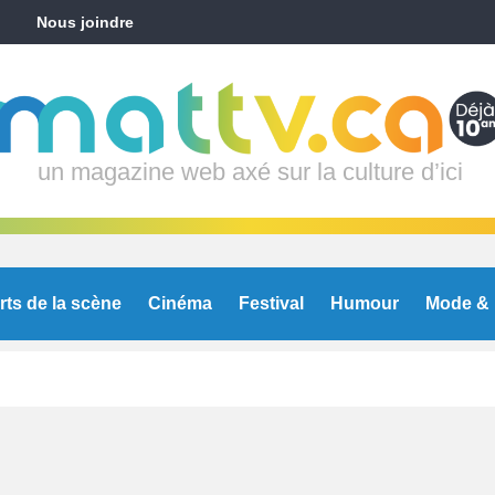
Nous joindre
un magazine web axé sur la culture d’ici
rts de la scène
Cinéma
Festival
Humour
Mode & 