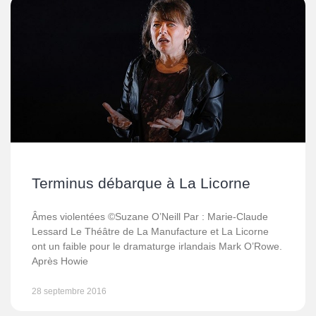
Terminus débarque à La Licorne
Âmes violentées ©Suzane O’Neill Par : Marie-Claude
Lessard Le Théâtre de La Manufacture et La Licorne
ont un faible pour le dramaturge irlandais Mark O’Rowe.
Après Howie
28 septembre 2016