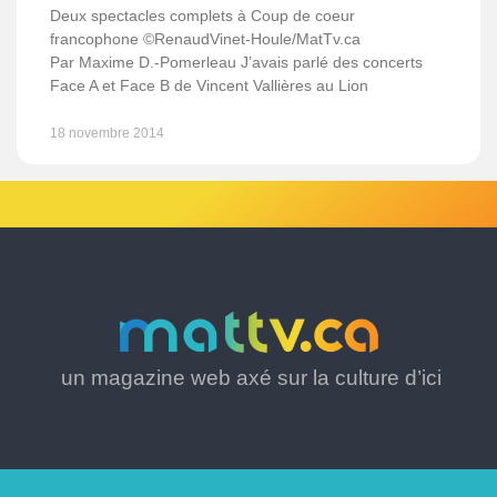
Deux spectacles complets à Coup de coeur
francophone ©RenaudVinet-Houle/MatTv.ca
Par Maxime D.-Pomerleau J’avais parlé des concerts
Face A et Face B de Vincent Vallières au Lion
18 novembre 2014
un magazine web axé sur la culture d’ici