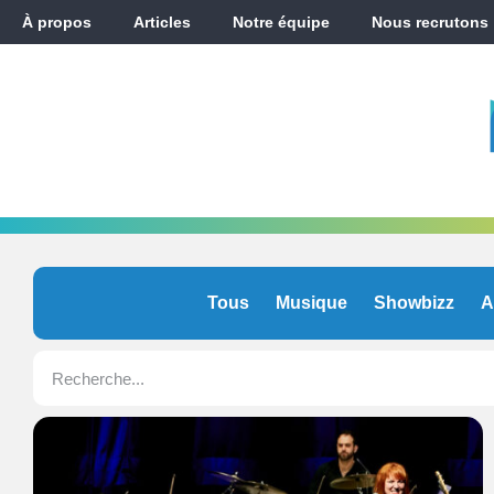
À propos
Articles
Notre équipe
Nous recrutons
Tous
Musique
Showbizz
A