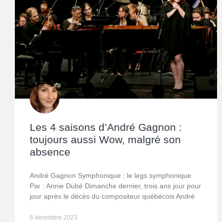
Les 4 saisons d’André Gagnon :
toujours aussi Wow, malgré son
absence
André Gagnon Symphonique : le legs symphonique
Par : Annie Dubé Dimanche dernier, trois ans jour pour
jour après le décès du compositeur québécois André
6 décembre 2023