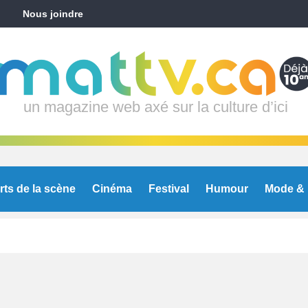
Nous joindre
un magazine web axé sur la culture d’ici
rts de la scène
Cinéma
Festival
Humour
Mode & 