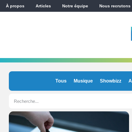
À propos
Articles
Notre équipe
Nous recrutons
Tous
Musique
Showbizz
A