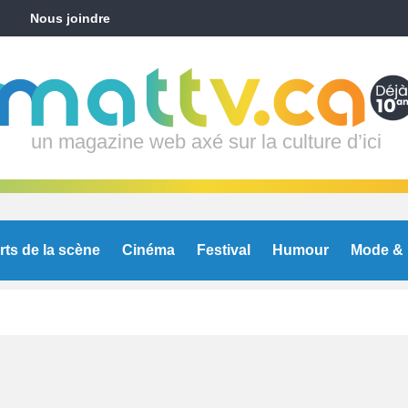
Nous joindre
un magazine web axé sur la culture d’ici
rts de la scène
Cinéma
Festival
Humour
Mode & 