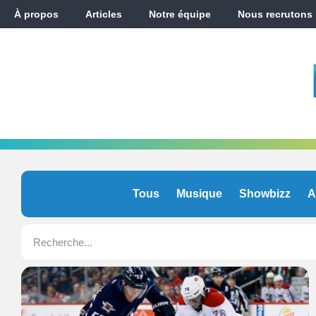
À propos
Articles
Notre équipe
Nous recrutons
Tous
Musique
Showbizz
A