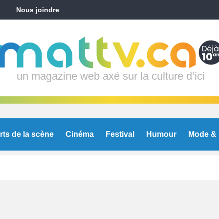
Nous joindre
un magazine web axé sur la culture d’ici
rts de la scène
Cinéma
Festival
Humour
Mode & 