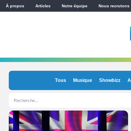
À propos
Articles
Notre équipe
Nous recrutons
Tous
Musique
Showbizz
A