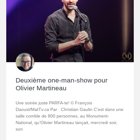
Deuxième one-man-show pour
Olivier Martineau
Une soirée juste PARFA-te! © François
Daoust/MatTv.ca Par : Christian Gaulin C’est dans une
salle comble de 800 personnes, au Monument-
National, qu’Olivier Martineau lançait, mercredi soir,
son