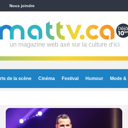
Nous joindre
un magazine web axé sur la culture d’ici
rts de la scène
Cinéma
Festival
Humour
Mode & 