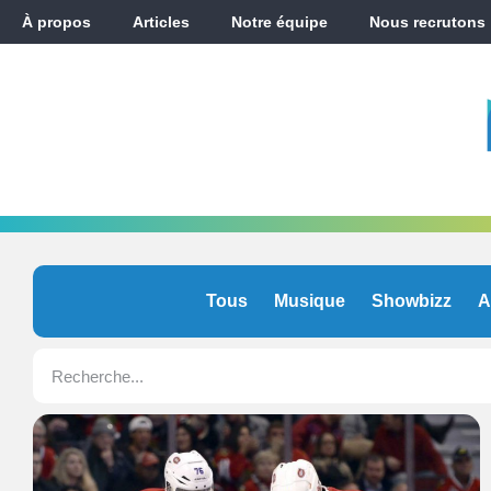
À propos
Articles
Notre équipe
Nous recrutons
Tous
Musique
Showbizz
A