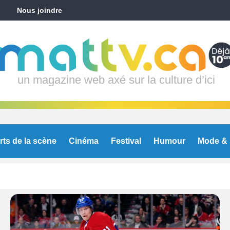
Nous joindre
un magazine web axé sur la culture d’ici
rts de la scène
Cinéma
Festival
Humour
Mode & 