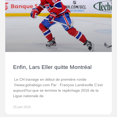
Enfin, Lars Eller quitte Montréal
Le CH transige en début de première ronde
©www.gohabsgo.com Par : François Landreville C’est
aujourd’hui que se termine le repêchage 2016 de la
Ligue nationale de
25 juin 2016