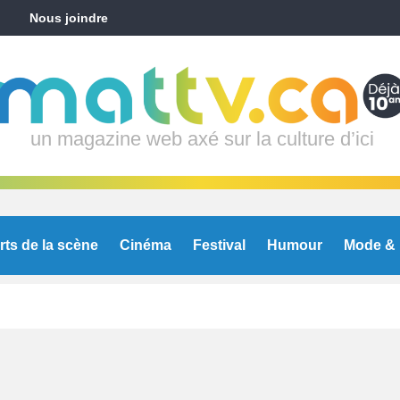
Nous joindre
un magazine web axé sur la culture d’ici
rts de la scène
Cinéma
Festival
Humour
Mode & 