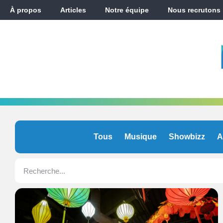
À propos
Articles
Notre équipe
Nous recrutons
Tous
Musique
Showbizz
A