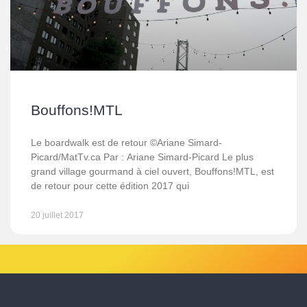
Bouffons!MTL
Le boardwalk est de retour ©Ariane Simard-
Picard/MatTv.ca Par : Ariane Simard-Picard Le plus
grand village gourmand à ciel ouvert, Bouffons!MTL, est
de retour pour cette édition 2017 qui
20 juillet 2017