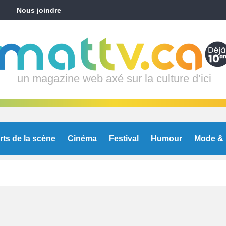
Nous joindre
un magazine web axé sur la culture d’ici
rts de la scène
Cinéma
Festival
Humour
Mode & 