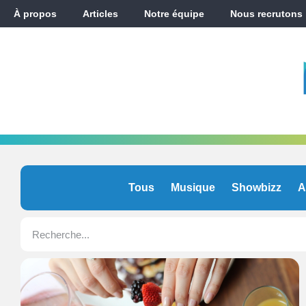
À propos
Articles
Notre équipe
Nous recrutons
Tous
Musique
Showbizz
A