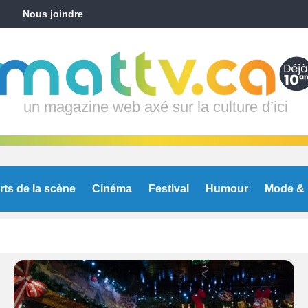
Nous joindre
un magazine web axé sur la culture d’ici
rts de la scène
Cinéma
Festival
Humour
Mode & 