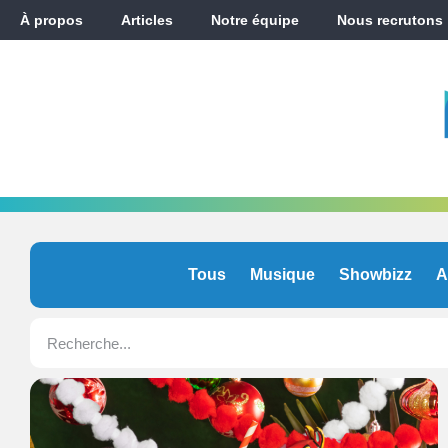
À propos
Articles
Notre équipe
Nous recrutons
Tous
Musique
Showbizz
A