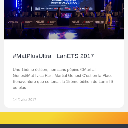
#MatPlusUltra : LanETS 2017
Une 15ème édition, non sans pépins ©Martial
Genest/MatTv.ca Par : Martial Genest C’est en la Place
Bonaventure que se tenait la 15ème édition du LanETS
ou plus
14 février 2017