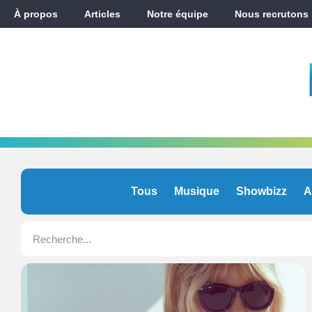
À propos
Articles
Notre équipe
Nous recrutons
Tous
Musique
Showbizz
A