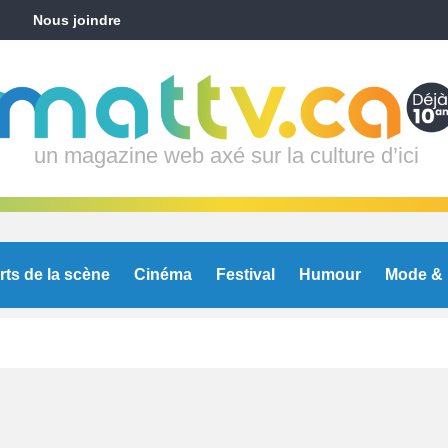
Nous joindre
un magazine web axé sur la culture d’ici
rts de la scène
Cinéma
Festival
Humour
Mode & 