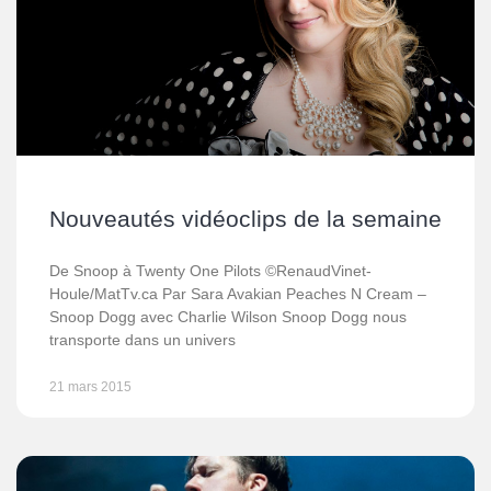
Nouveautés vidéoclips de la semaine
De Snoop à Twenty One Pilots ©RenaudVinet-
Houle/MatTv.ca Par Sara Avakian Peaches N Cream –
Snoop Dogg avec Charlie Wilson Snoop Dogg nous
transporte dans un univers
21 mars 2015