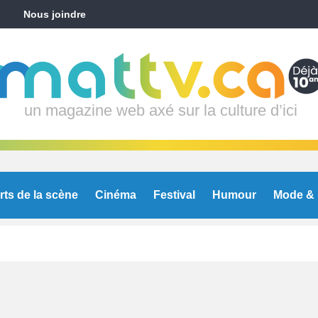
Nous joindre
un magazine web axé sur la culture d’ici
rts de la scène
Cinéma
Festival
Humour
Mode & 