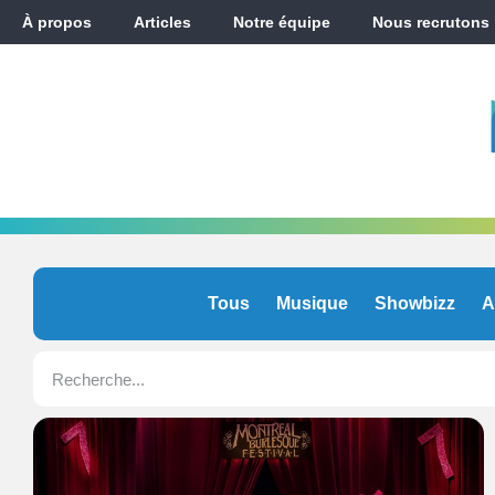
À propos
Articles
Notre équipe
Nous recrutons
Tous
Musique
Showbizz
A