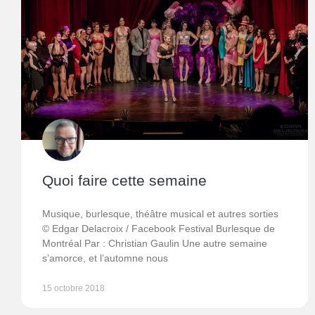
Quoi faire cette semaine
Musique, burlesque, théâtre musical et autres sorties
© Edgar Delacroix / Facebook Festival Burlesque de
Montréal Par : Christian Gaulin Une autre semaine
s’amorce, et l’automne nous
15 octobre 2018