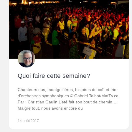
Quoi faire cette semaine?
Chanteurs nus, montgolfières, histoires de coït et trio
d’orchestres symphoniques © Gabriel Talbot/MatTv.ca
Par : Christian Gaulin L’été fait son bout de chemin…
Malgré tout, nous avons encore du
14 août 2017