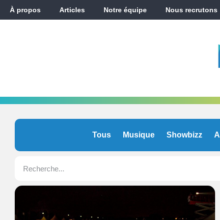
À propos
Articles
Notre équipe
Nous recrutons
Tous
Musique
Showbizz
A