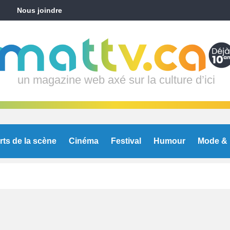
Nous joindre
un magazine web axé sur la culture d’ici
rts de la scène
Cinéma
Festival
Humour
Mode & 