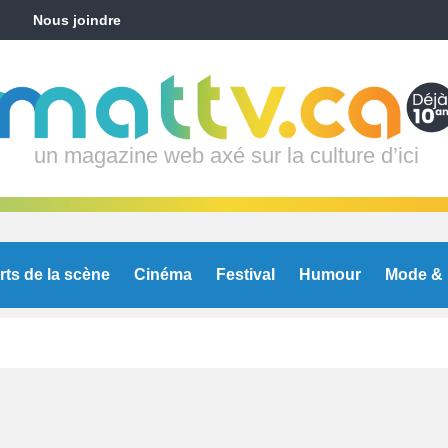
Nous joindre
un magazine web axé sur la culture d’ici
rts de la scène
Cinéma
Festival
Humour
Mode & 