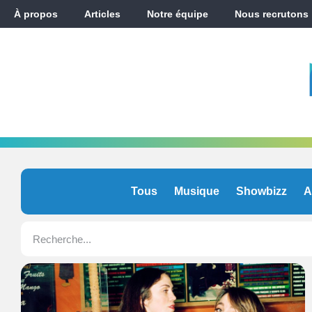
À propos
Articles
Notre équipe
Nous recrutons
Tous
Musique
Showbizz
A