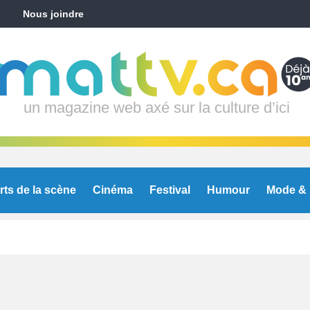
Nous joindre
un magazine web axé sur la culture d’ici
rts de la scène
Cinéma
Festival
Humour
Mode & 