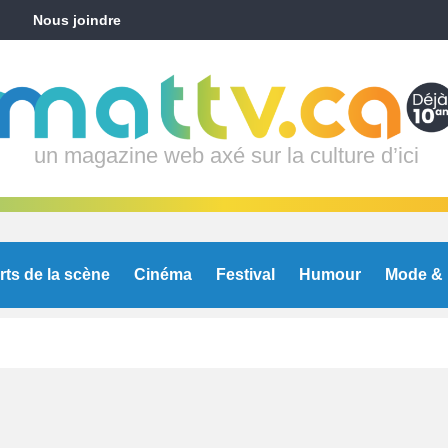
Nous joindre
un magazine web axé sur la culture d’ici
rts de la scène
Cinéma
Festival
Humour
Mode & 