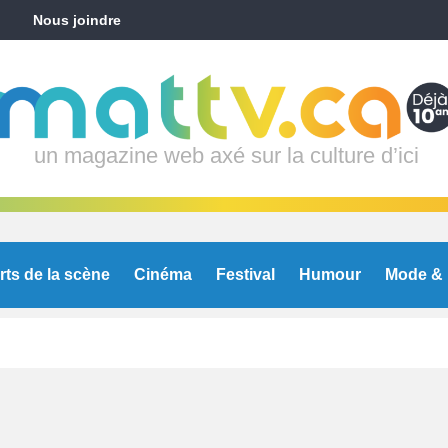
Nous joindre
un magazine web axé sur la culture d’ici
rts de la scène
Cinéma
Festival
Humour
Mode & 