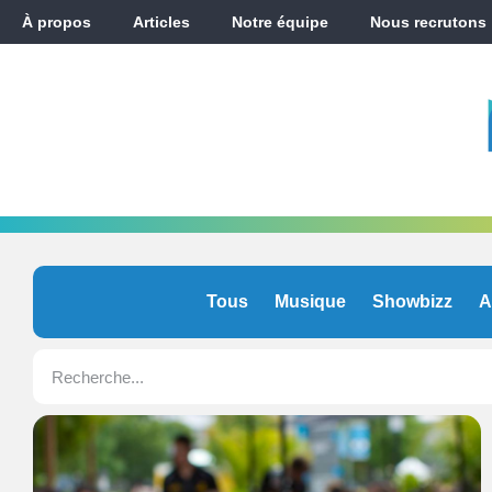
À propos
Articles
Notre équipe
Nous recrutons
Tous
Musique
Showbizz
A