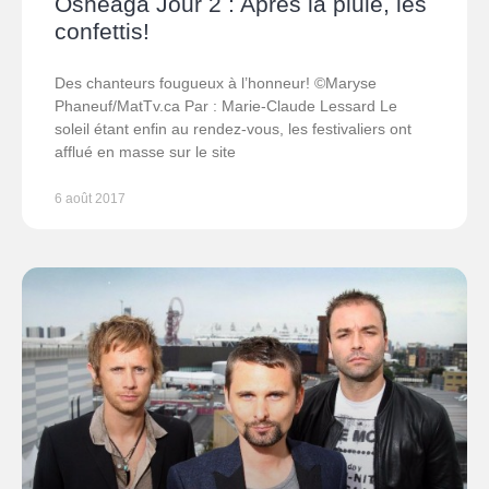
Osheaga Jour 2 : Après la pluie, les
confettis!
Des chanteurs fougueux à l’honneur! ©Maryse
Phaneuf/MatTv.ca Par : Marie-Claude Lessard Le
soleil étant enfin au rendez-vous, les festivaliers ont
afflué en masse sur le site
6 août 2017