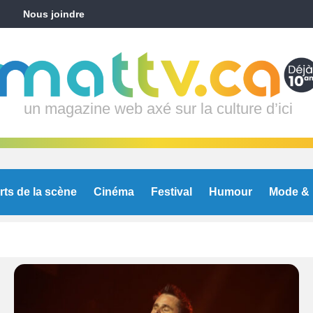
Nous joindre
un magazine web axé sur la culture d’ici
rts de la scène
Cinéma
Festival
Humour
Mode & 