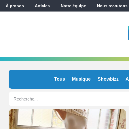
À propos
Articles
Notre équipe
Nous recrutons
Tous
Musique
Showbizz
A