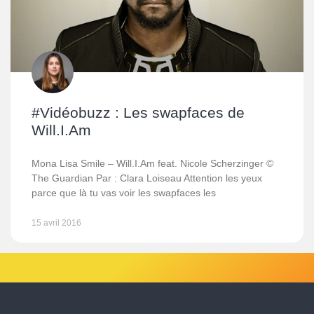
#Vidéobuzz : Les swapfaces de
Will.I.Am
Mona Lisa Smile – Will.I.Am feat. Nicole Scherzinger ©
The Guardian Par : Clara Loiseau Attention les yeux
parce que là tu vas voir les swapfaces les
15 avril 2016