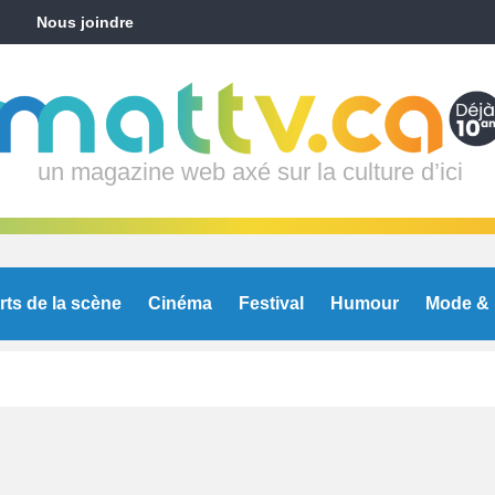
Nous joindre
un magazine web axé sur la culture d’ici
rts de la scène
Cinéma
Festival
Humour
Mode & 