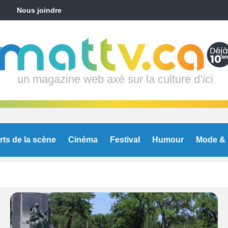
Nous joindre
un magazine web axé sur la culture d’ici
rts de la scène
Cinéma
Festival
Humour
Mode & 