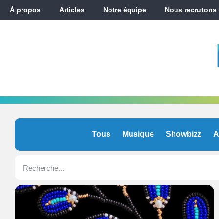
À propos
Articles
Notre équipe
Nous recrutons
Tous
Musique
Showbizz
A