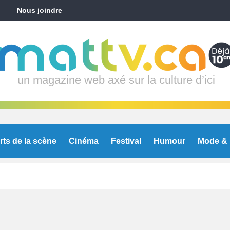
Nous joindre
un magazine web axé sur la culture d’ici
rts de la scène
Cinéma
Festival
Humour
Mode & 