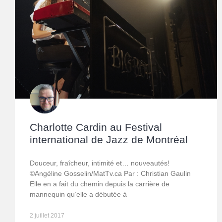
Charlotte Cardin au Festival
international de Jazz de Montréal
Douceur, fraîcheur, intimité et… nouveautés!
©Angéline Gosselin/MatTv.ca Par : Christian Gaulin
Elle en a fait du chemin depuis la carrière de
mannequin qu’elle a débutée à
2 juillet 2017