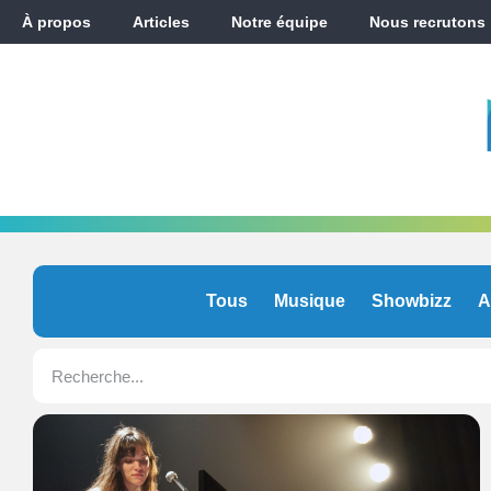
À propos
Articles
Notre équipe
Nous recrutons
Tous
Musique
Showbizz
A