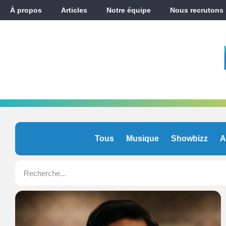
À propos
Articles
Notre équipe
Nous recrutons
Tous
Musique
Showbizz
A