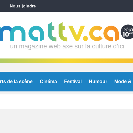
Nous joindre
un magazine web axé sur la culture d’ici
rts de la scène
Cinéma
Festival
Humour
Mode & 