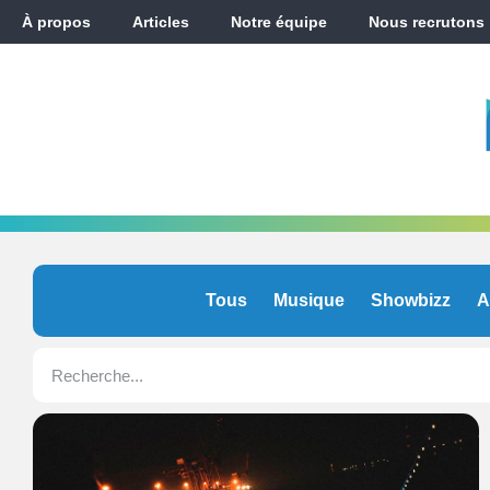
À propos
Articles
Notre équipe
Nous recrutons
Tous
Musique
Showbizz
A