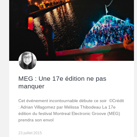
MEG : Une 17e édition ne pas
manquer
Cet événement incontournable débute ce soir ©Crédit
: Adrian Villagomez par Mélissa Thibodeau La 17e
édition du festival Montreal Electronic Groove (MEG)
prendra son envol
23 juillet 2015