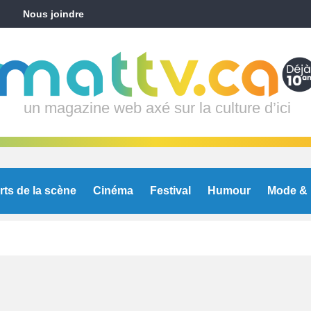
Nous joindre
un magazine web axé sur la culture d’ici
rts de la scène
Cinéma
Festival
Humour
Mode & 