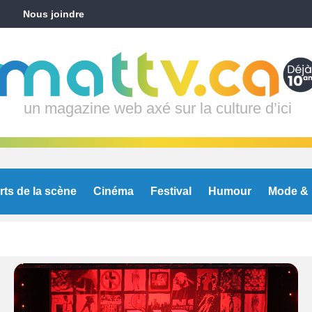
Nous joindre
un magazine web axé sur la culture d’ici
rts de la scène
Cinéma
Festival
Humour
Mode & 