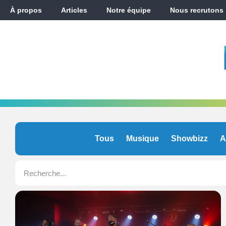
À propos
Articles
Notre équipe
Nous recrutons
Tous
Musique
Showbizz
A