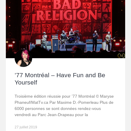
’77 Montréal – Have Fun and Be
Yourself
Troisième édition réussie pour ’77 Montréal © Maryse
Phaneuf/MatTv.ca Par Maxime D.-Pomerleau Plus de
6000 personnes se sont données rendez-vous
vendredi au Parc Jean-Drapeau pour la
27 juillet 2019