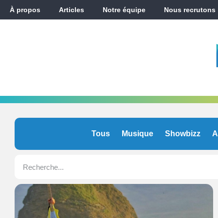
À propos
Articles
Notre équipe
Nous recrutons
Tous
Musique
Showbizz
A