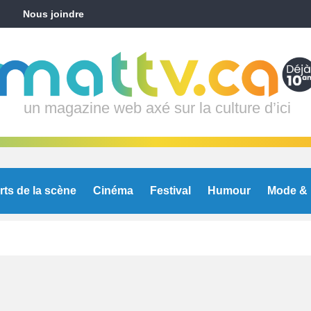
Nous joindre
un magazine web axé sur la culture d’ici
rts de la scène
Cinéma
Festival
Humour
Mode & 