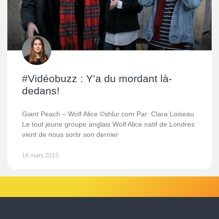
#Vidéobuzz : Y’a du mordant là-
dedans!
Giant Peach – Wolf Alice ©shlur.com Par: Clara Loiseau
Le tout jeune groupe anglais Wolf Alice natif de Londres
vient de nous sortir son dernier
16 mars 2015