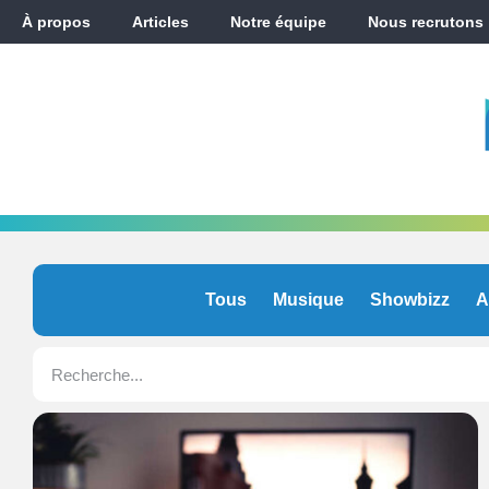
À propos
Articles
Notre équipe
Nous recrutons
Tous
Musique
Showbizz
A