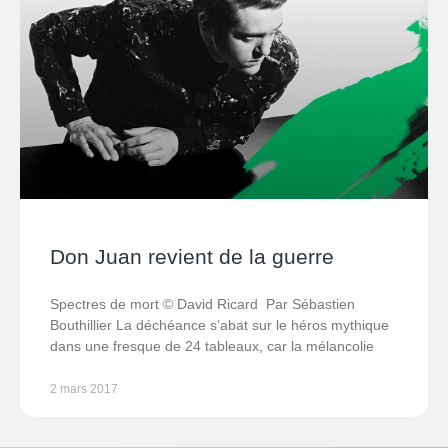
Don Juan revient de la guerre
Spectres de mort © David Ricard Par Sébastien
Bouthillier La déchéance s’abat sur le héros mythique
dans une fresque de 24 tableaux, car la mélancolie
2 mars 2017