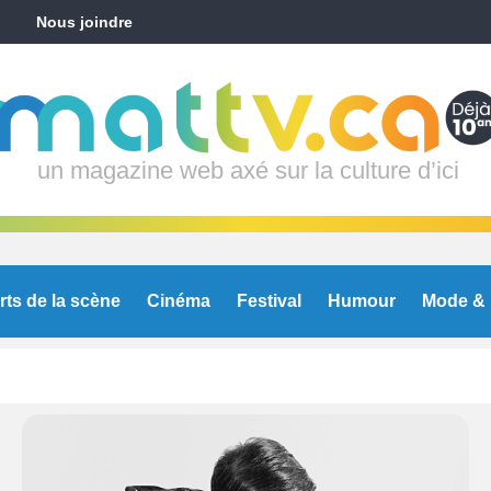
Nous joindre
un magazine web axé sur la culture d’ici
rts de la scène
Cinéma
Festival
Humour
Mode & 