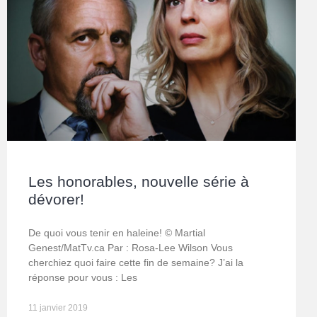
Les honorables, nouvelle série à
dévorer!
De quoi vous tenir en haleine! © Martial
Genest/MatTv.ca Par : Rosa-Lee Wilson Vous
cherchiez quoi faire cette fin de semaine? J’ai la
réponse pour vous : Les
11 janvier 2019