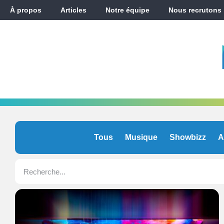
À propos
Articles
Notre équipe
Nous recrutons
Tous
Musique
Showbizz
A