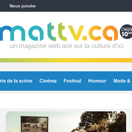
Nous joindre
un magazine web axé sur la culture d’ici
rts de la scène
Cinéma
Festival
Humour
Mode & 