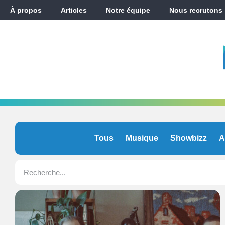
À propos
Articles
Notre équipe
Nous recrutons
Tous
Musique
Showbizz
A