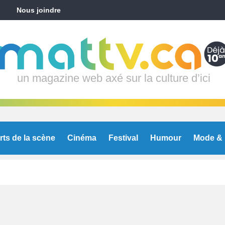
Nous joindre
un magazine web axé sur la culture d’ici
rts de la scène
Cinéma
Festival
Humour
Mode & 