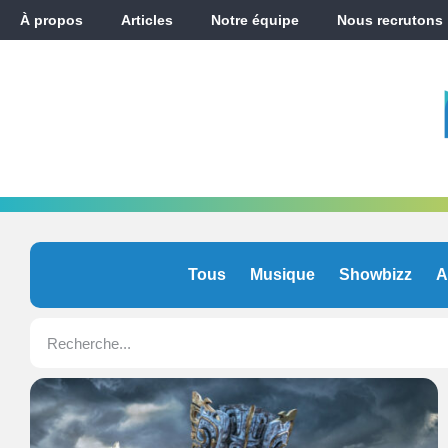
À propos
Articles
Notre équipe
Nous recrutons
Tous
Musique
Showbizz
A