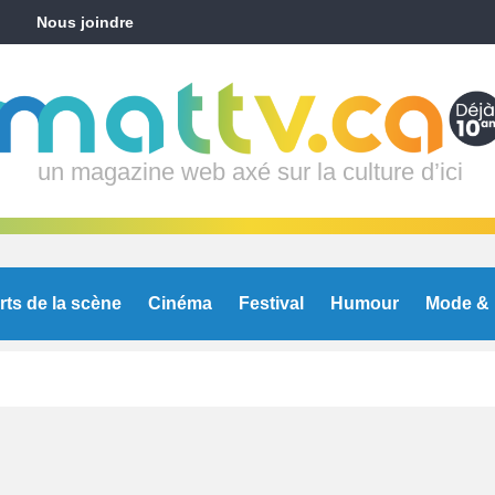
Nous joindre
un magazine web axé sur la culture d’ici
rts de la scène
Cinéma
Festival
Humour
Mode & 