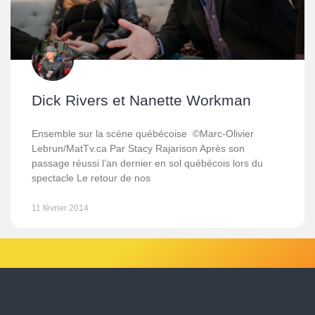
Dick Rivers et Nanette Workman
Ensemble sur la scène québécoise ©Marc-Olivier
Lebrun/MatTv.ca Par Stacy Rajarison Après son
passage réussi l’an dernier en sol québécois lors du
spectacle Le retour de nos
11 février 2014